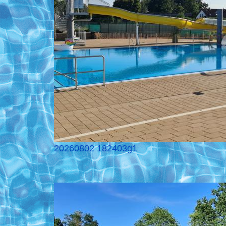
20260802 182403g1