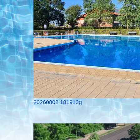
20260802 181913g