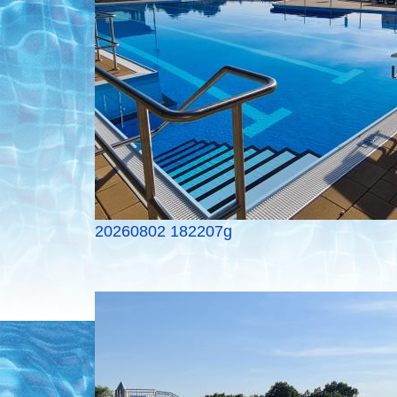
20260802 182207g