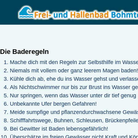
Die Baderegeln
Mache dich mit den Regeln zur Selbsthilfe im Wasser
Niemals mit vollem oder ganz leerem Magen baden!
Kühle dich ab, ehe du ins Wasser gehst und verlasse
Als Nichtschwimmer nur bis zur Brust ins Wasser g
Nur springen, wenn das Wasser unter dir tief genug u
Unbekannte Ufer bergen Gefahren!
Meide sumpfige und pflanzendurchwachsene Gewäs
Schifffahrtswege, Buhnen, Schleusen, Brückenpfei
Bei Gewitter ist Baden lebensgefährlich!
Überschätze im freien Gewässer nicht Kraft und Kö